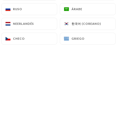
RUSO
RUSO
ÁRABE
ÁRABE
Valoración de Franck Entressangle
FE
한국어 (COREANO)
한국어 (COREANO)
NEERLANDÉS
NEERLANDÉS
5/5
26/05/2025
•
02:09
CHECO
CHECO
GRIEGO
GRIEGO
Valoración de Michelle Skalnik
MS
5/5
Tous sont parfait. Les nourritures sont
bien cuit et bien épices. Le service est
impeccable. Et l’ambiance et chaleureuse
et accueillant. Demandez son conseil à
propos la vin.
11/04/2025
•
05:01