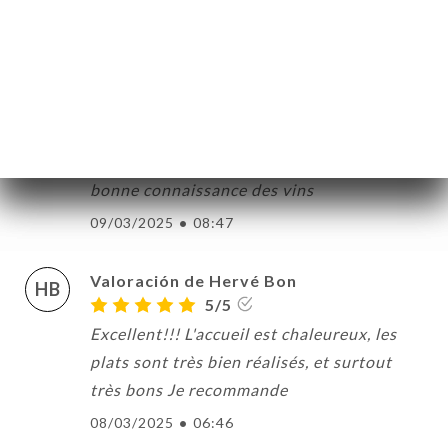
Valoración de Corinne Marieau
CM
5/5
Très bonne cuisine pleine de saveur un
cuisinier qui se soucie de ses clients et de
leurs goûts qui s’adapte aussi à nos
allergies Le service est parfait avec une
bonne connaissance des vins
09/03/2025
•
08:47
Valoración de Hervé Bon
HB
5/5
Excellent!!! L'accueil est chaleureux, les
plats sont très bien réalisés, et surtout
très bons Je recommande
08/03/2025
•
06:46