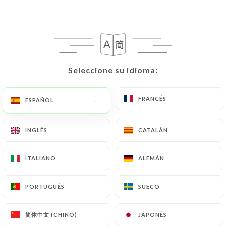
ES
MENÚ
Seleccione su idioma:
Seleccione su idioma:
/
INICIO
RESEÑAS
FRANCÉS
FRANCÉS
ESPAÑOL
ESPAÑOL
Reseñas
INGLÉS
INGLÉS
CATALÁN
CATALÁN
ITALIANO
ITALIANO
ALEMÁN
ALEMÁN
709 Reseñas sobre Uniiti
PORTUGUÉS
PORTUGUÉS
SUECO
SUECO
4.8 / 5
简体中文 (CHINO)
简体中文 (CHINO)
JAPONÉS
JAPONÉS
Marinella