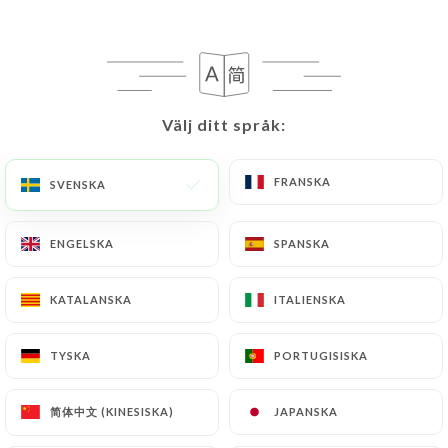
SV
MENY
Välj ditt språk:
Välj ditt språk:
/
HEM
OMDÖMEN
FRANSKA
FRANSKA
SVENSKA
SVENSKA
Omdömen
ENGELSKA
ENGELSKA
SPANSKA
SPANSKA
KATALANSKA
KATALANSKA
ITALIENSKA
ITALIENSKA
709 omdömen på Uniiti
TYSKA
TYSKA
PORTUGISISKA
PORTUGISISKA
4.8 / 5
简体中文 (KINESISKA)
简体中文 (KINESISKA)
JAPANSKA
JAPANSKA
100 % verkliga, verifierade omdömen.