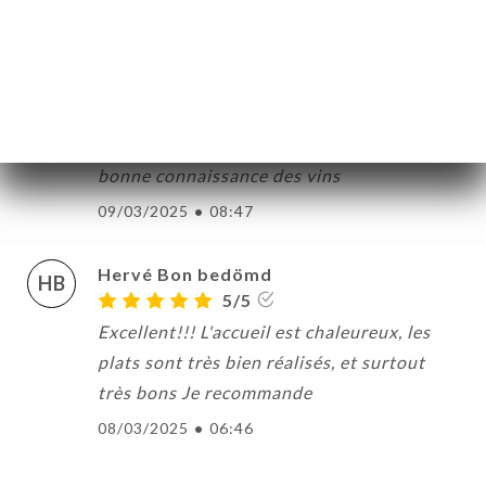
CM
5/5
Très bonne cuisine pleine de saveur un
cuisinier qui se soucie de ses clients et de
leurs goûts qui s’adapte aussi à nos
allergies Le service est parfait avec une
bonne connaissance des vins
09/03/2025
•
08:47
Hervé Bon bedömd
HB
5/5
Excellent!!! L'accueil est chaleureux, les
plats sont très bien réalisés, et surtout
très bons Je recommande
08/03/2025
•
06:46