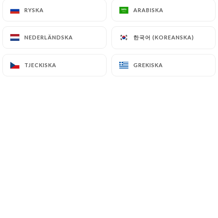
RYSKA
RYSKA
ARABISKA
ARABISKA
Franck Entressangle bedömd
한국어 (KOREANSKA)
한국어 (KOREANSKA)
NEDERLÄNDSKA
NEDERLÄNDSKA
FE
5/5
26/05/2025
•
02:09
TJECKISKA
TJECKISKA
GREKISKA
GREKISKA
Michelle Skalnik bedömd
MS
5/5
Tous sont parfait. Les nourritures sont
bien cuit et bien épices. Le service est
impeccable. Et l’ambiance et chaleureuse
et accueillant. Demandez son conseil à
propos la vin.
11/04/2025
•
05:01