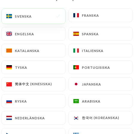
SV
MENY
FRANSKA
FRANSKA
SVENSKA
SVENSKA
ENGELSKA
ENGELSKA
SPANSKA
SPANSKA
KATALANSKA
KATALANSKA
ITALIENSKA
ITALIENSKA
/
HEM
KONTAKT
Kontakt
TYSKA
TYSKA
PORTUGISISKA
PORTUGISISKA
简体中文 (KINESISKA)
简体中文 (KINESISKA)
JAPANSKA
JAPANSKA
RYSKA
RYSKA
ARABISKA
ARABISKA
한국어 (KOREANSKA)
한국어 (KOREANSKA)
NEDERLÄNDSKA
NEDERLÄNDSKA
Le bouche à oreille